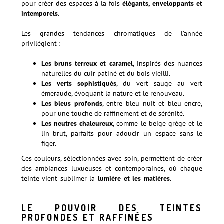
pour créer des espaces à la fois
élégants, enveloppants et
intemporels
.
Les grandes tendances chromatiques de l’année
privilégient :
Les bruns terreux et caramel
, inspirés des nuances
naturelles du cuir patiné et du bois vieilli.
Les verts sophistiqués
, du vert sauge au vert
émeraude, évoquant la nature et le renouveau.
Les bleus profonds
, entre bleu nuit et bleu encre,
pour une touche de raffinement et de sérénité.
Les neutres chaleureux
, comme le beige grège et le
lin brut, parfaits pour adoucir un espace sans le
figer.
Ces couleurs, sélectionnées avec soin, permettent de créer
des ambiances luxueuses et contemporaines, où chaque
teinte vient sublimer la
lumière et les matières
.
Découvrez
les tendances couleurs hiver 2025
LE POUVOIR DES TEINTES
PROFONDES ET RAFFINÉES