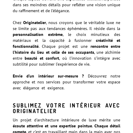
dans ses moindres détails pour refléter une vision unique
du raffinement et de l’élégance.
Chez
Originatelier
, nous croyons que le véritable luxe ne
se limite pas aux tendances éphémères. Il réside dans la
personnalisation extrême
, le choix minutieux des
matériaux et la capacité à fusionner
créativité et
fonctionnalité
. Chaque projet est une
rencontre entre
l’histoire du lieu et celle de ses occupants
, une alchimie
entre
beauté et confort
, où l’innovation s’intègre avec
subtilité pour sublimer l’expérience de vie.
Envie d’un intérieur sur-mesure ?
Découvrez notre
approche et nos services pour transformer votre espace
avec élégance et exigence.
Découvrir notre vision et nos
services
SUBLIMEZ VOTRE INTÉRIEUR AVEC
ORIGINATELIER
Un projet d’architecture intérieure de luxe mérite une
écoute attentive et une expertise pointue
.
Chaque détail
compte
, et c’est en travaillant main dans la main avec nos