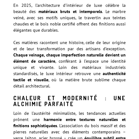
En 2025, l’architecture d’intérieur de luxe célèbre la
beauté des
matériaux bruts et intemporels
. Le marbre
veiné, avec ses motifs uniques, le travertin aux teintes
chaudes et le bois noble certifié offrent des finitions aussi
élégantes que durables.
Ces matières racontent une histoire, celle de leur origine
et de leur transformation par des artisans d’exception.
Chaque veinage, chaque imperfection naturelle devient un
élément de caractère
, conférant à l’espace une identité
unique et vivante. Loin des matériaux industriels
standardisés, le luxe intérieur retrouve une
authenticité
tactile et visuelle
, où la matière brute sublime chaque
détail architectural.
CHALEUR ET MODERNITÉ : UNE
ALCHIMIE PARFAITE
Loin de l’austérité minimaliste, les tendances actuelles
prônent une
harmonie entre textures naturelles et
finitions sophistiquées
. L’association du bois massif et des
pierres naturelles avec des éléments contemporains –
verre, laiton, acier brossé – crée un
équilibre subtil entre