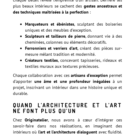
chaque détail révèle l’empreinte d’un artisan. Derrière les
plus beaux intérieurs se cachent des
gestes ancestraux et
des techniques maîtrisées à la perfection
:
Marqueteurs et ébénistes
, sculptant des boiseries
uniques et des meubles d’exception.
Sculpteurs et tailleurs de pierre
, donnant vie à des
cheminées, colonnes ou éléments décoratifs.
Ferronniers et verriers d’art
, créant des pièces sur-
mesure mêlant tradition et modernité.
Créateurs textiles
, concevant tapisseries, rideaux et
textiles muraux aux textures précieuses.
Chaque collaboration avec ces
artisans d’exception
permet
d’apporter
une âme et une profondeur inégalées
à un
projet, inscrivant un intérieur dans une histoire unique et
durable.
QUAND L’ARCHITECTURE ET L’ART
NE FONT PLUS QU’UN
Chez
Originatelier
, nous avons à cœur d’intégrer ces
savoir-faire dans nos réalisations, en imaginant des
intérieurs où
l’art et l’architecture dialoguent
avec fluidité.