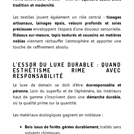
tradition et modernité
.
Les textiles jouent également un rôle central :
tissages
artisanaux, lainages épais, velours profonds et soies
précieuses
enveloppent l’espace d’une douceur sensorielle.
Rideaux sur-mesure, tapis texturés et coussins en matières
nobles
viennent réchauffer l’atmosphère et apporter une
touche de raffinement absolu.
Découvrez comment sublimer
votre intérieur avec des textiles et matériaux innovants
L’ESSOR DU LUXE DURABLE : QUAND
ESTHÉTISME RIME AVEC
RESPONSABILITÉ
Le luxe de demain se doit d’être
écoresponsable et
pérenne
. Loin du superflu et de l’éphémère, les intérieurs
haut de gamme s’inscrivent dans une
démarche durable
,
où la qualité prime sur la quantité.
Les matériaux écologiques gagnent en noblesse :
Bois issus de forêts gérées durablement
, traités sans
solvants chimiques.