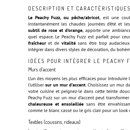
DESCRIPTION ET CARACTÉRISTIQUE
Le Peachy Fuzz, ou pêche/abricot
, est une cou
instantanément les chaudes journées d’été et les 
subtil de rose et d’orange
, apporte une ambiance
quel espace. Le Peachy Fuzz est parfait pour ceu
fraîcheur
et de
vitalité
sans être trop audacieux
intégrer dans divers styles de décoration, du boh
IDÉES POUR INTÉGRER LE PEACHY 
Murs d’accent
L’un des moyens les plus efficaces pour introduire 
l’utiliser
sur un mur d’accent
. Choisissez un mur 
votre cuisine et peignez-le dans cette teinte douc
Peachy Fuzz sur un mur d’accent peut transformer
chaleureuse et ensoleillée
sans être envahissan
comme le blanc cassé ou le gris clair pour un look 
Textiles (coussins, rideaux)