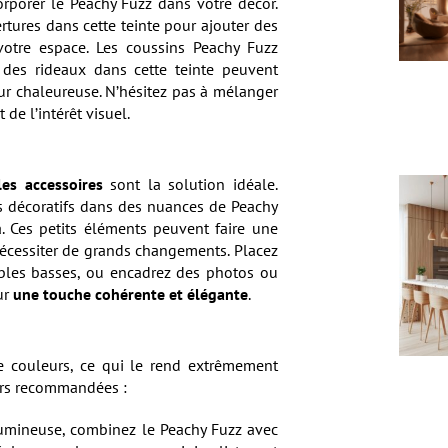
rporer le Peachy Fuzz dans votre décor.
tures dans cette teinte pour ajouter des
votre espace. Les coussins Peachy Fuzz
des rideaux dans cette teinte peuvent
eur chaleureuse. N’hésitez pas à mélanger
de l’intérêt visuel.
les accessoires
sont la solution idéale.
s décoratifs dans des nuances de Peachy
à. Ces petits éléments peuvent faire une
nécessiter de grands changements. Placez
bles basses, ou encadrez des photos ou
ur
une touche cohérente et élégante
.
e couleurs, ce qui le rend extrêmement
urs recommandées :
lumineuse, combinez le Peachy Fuzz avec